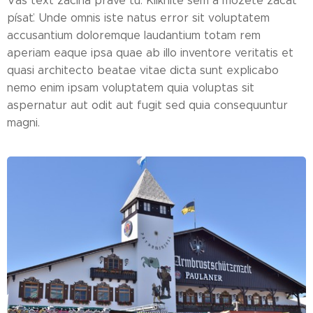
Váš text začína práve tu. Kliknite sem a môžete začať
písať. Unde omnis iste natus error sit voluptatem
accusantium doloremque laudantium totam rem
aperiam eaque ipsa quae ab illo inventore veritatis et
quasi architecto beatae vitae dicta sunt explicabo
nemo enim ipsam voluptatem quia voluptas sit
aspernatur aut odit aut fugit sed quia consequuntur
magni.