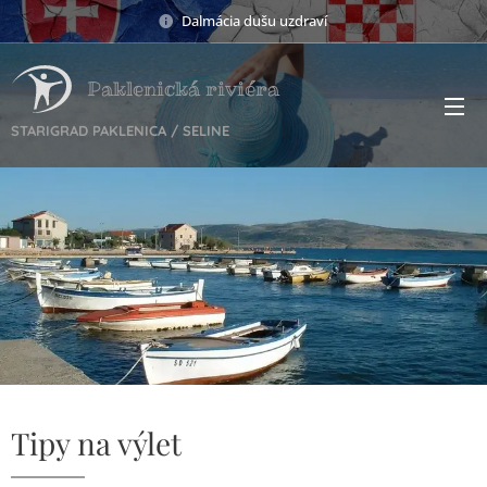
Dalmácia dušu uzdraví
Paklenická riviéra
STARIGRAD PAKLENICA / SELINE
Tipy na výlet